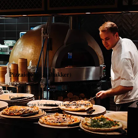
Pizzaiolo (pizzabakker)
Heb jij passie voor pizza en werk je graag
met verse ingrediënten? Bij Piazza Italian
Kitchen maak je deel uit van een team dat
de Italiaanse keuken tot leven brengt.
Solliciteer nu! 🍴