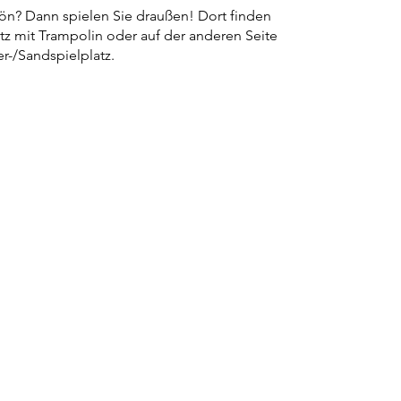
hön? Dann spielen Sie draußen! Dort finden
tz mit Trampolin oder auf der anderen Seite
r-/Sandspielplatz.