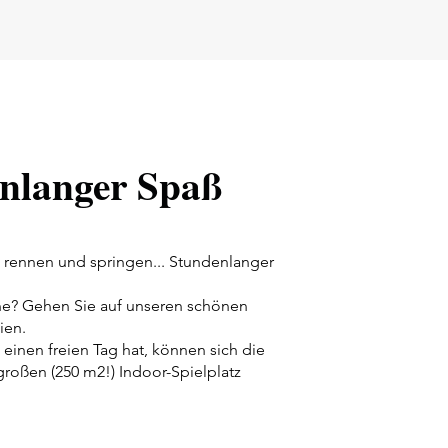
nlanger Spaß
n, rennen und springen... Stundenlanger
ne? Gehen Sie auf unseren schönen
ien.
inen freien Tag hat, können sich die
roßen (250 m2!) Indoor-Spielplatz