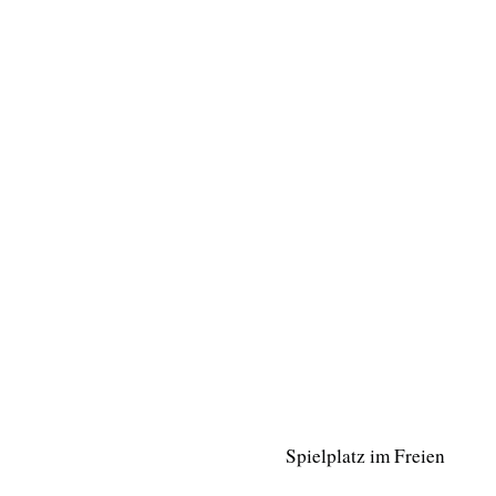
Spielplatz im Freien