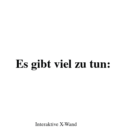
Es gibt viel zu tun:
Interaktive X-Wand