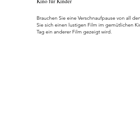
Kino für Kinder
Brauchen Sie eine Verschnaufpause von all d
Sie sich einen lustigen Film im gemütlichen K
Tag ein anderer Film gezeigt wird.