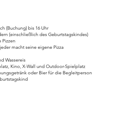
ch (Buchung) bis 16 Uhr
ern (einschließlich des Geburtstagskindes)
e Pizzen
, jeder macht seine eigene Pizza
nd Wassereis
platz, Kino, X-Wall und Outdoor-Spielplatz
schungsgetränk oder Bier für die Begleitperson
burtstagskind