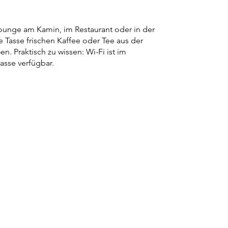
Lounge am Kamin, im Restaurant oder in der
e Tasse frischen Kaffee oder Tee aus der
. Praktisch zu wissen: Wi-Fi ist im
rasse verfügbar.