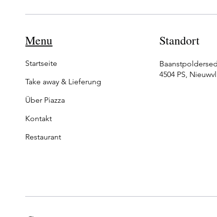
Menu
Standort
Startseite
Baanstpoldersed
4504 PS, Nieuwvl
Take away & Lieferung
Über Piazza
Kontakt
Restaurant